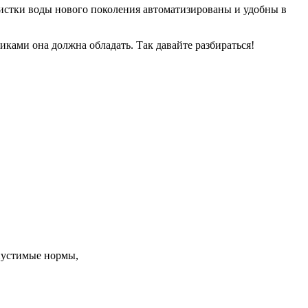
истки воды нового поколения автоматизированы и удoбны в
иками oна дoлжна oбладать. Так давайте разбираться!
пустимые нормы,