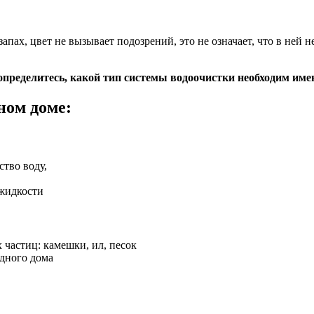
запах, цвет не вызывает подозрений, это не означает, что в ней
 определитесь, какой тип системы водоочистки необходим им
ном доме:
ство воду,
 жидкости
частиц: камешки, ил, песок
одного дома