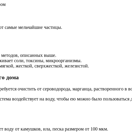
ром
ют самые мельчайшие частицы.
х методов, описанных выше.
живает соли, токсины, микроорганизмы.
ягкой, жесткой, сверхжесткой, железистой.
го дома
ебуется очистить от сероводорода, марганца, растворенного в во
стема воздействует на воду, чтобы ею можно было пользоваться д
 воду от камушков, ила, песка размером от 100 мкм.