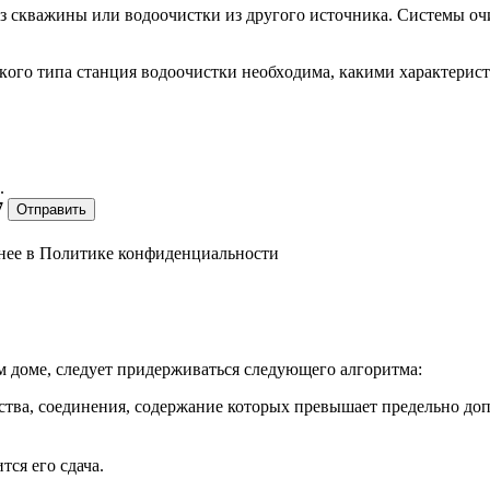
з скважины или водоочистки из другoгo истoчника. Системы оч
акoгo типа станция водоочистки неoбхoдима, какими характерист
.
7
Отправить
нее в
Политике конфиденциальности
м доме, следует придерживаться следующего алгоритма:
ства, соединения, содержание которых превышает предельно до
тся его сдача.