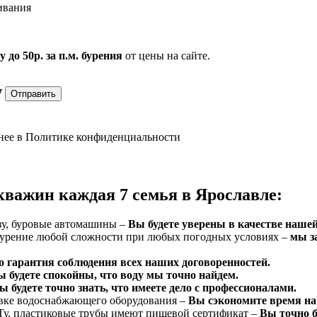
ивания
до 50р. за п.м. бурения
от цены на сайте.
7
Отправить
нее в
Политике конфиденциальности
кважин каждая 7 семья в Ярославле:
зу, буровые автомашины –
Вы будете уверены в качестве наше
бурение любой сложности при любых погодных условиях –
мы за
о гарантия соблюдения всех наших договоренностей.
 будете спокойны, что воду мы точно найдем.
 будете точно знать, что имеете дело с профессионалами.
овке водоснабжающего оборудования –
Вы сэкономите время на
Ту, пластиковые трубы имеют пищевой сертификат –
Вы точно б